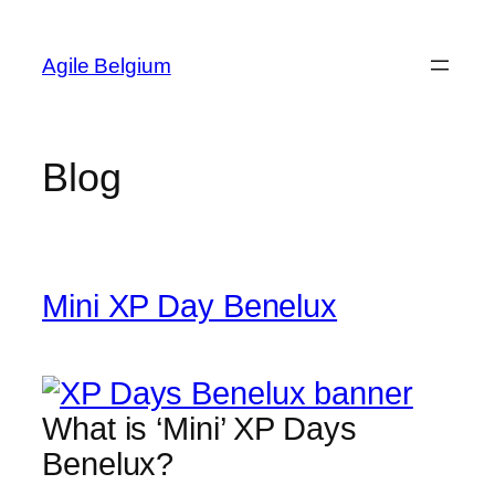
Skip
to
Agile Belgium
content
Blog
Mini XP Day Benelux
What is ‘Mini’ XP Days
Benelux?